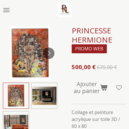
Passer
au
contenu
principal
PRINCESSE
HERMIONE
PROMO WEB
500,00 €
670,00 €
Ajouter
au panier
Collage et peinture
acrylique sur toile 3D /
60 x 80