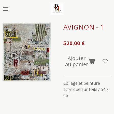
Passer
au
contenu
principal
AVIGNON - 1
520,00 €
Ajouter
au panier
Collage et peinture
acrylique sur toile / 54 x
66