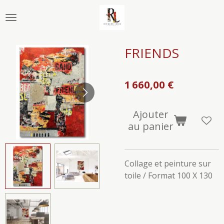
Passer
au
contenu
principal
FRIENDS
1 660,00 €
Ajouter
au panier
Collage et peinture sur
toile / Format 100 X 130